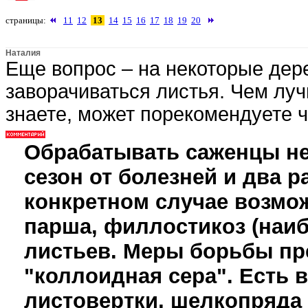
страницы:
11
12
13
14
15
16
17
18
19
20
Наталия
Еще вопрос – на некоторые дере
заворачиваться листья. Чем луч
знаете, может порекомендуете 
Обрабатывать саженцы не
сезон от болезней и два р
конкретном случае возмож
парша, филлостикоз (наиб
листьев. Меры борьбы пре
"коллоидная сера". Есть 
листовертки, шелкопряда